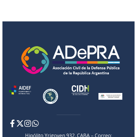
Hipólito Yrigoyen 932, CABA – Correo: